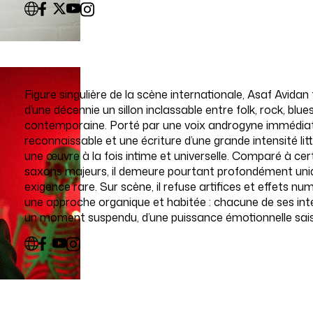
Figure singulière de la scène internationale, Asaf Avidan
d’une décennie un sillon inclassable entre folk, rock, blue
contemporaine. Porté par une voix androgyne immédi
reconnaissable et une écriture d’une grande intensité litté
une œuvre à la fois intime et universelle. Comparé à cer
saxons majeurs, il demeure pourtant profondément uniq
exigence rare. Sur scène, il refuse artifices et effets n
une approche organique et habitée : chacune de ses int
un moment suspendu, d’une puissance émotionnelle sais