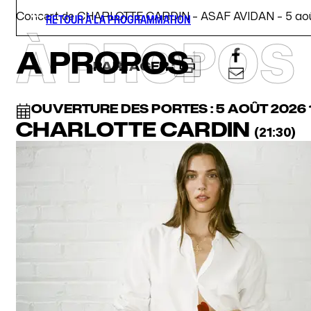
Concert de CHARLOTTE CARDIN – ASAF AVIDAN – 5 août 
RETOUR À LA PROGRAMMATION
À PROPOS
A PROPOS
PARTAGER :
OUVERTURE DES PORTES : 5 AOÛT 2026
CHARLOTTE CARDIN
(21:30)