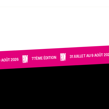
31 JUILLET AU 9 AOÛT 2026
77ÈME ÉDITION
2026