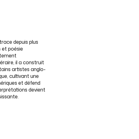
 trace depuis plus
s et poésie
atement
raire, il a construit
tains artistes anglo-
ue, cultivant une
umériques et défend
erprétations devient
issante.
VIDÉO