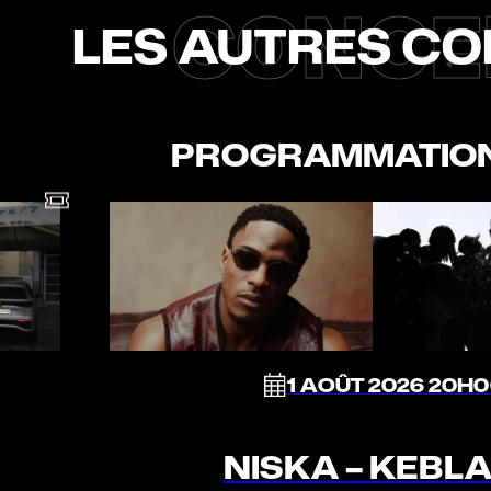
CONCE
LES AUTRES C
PROGRAMMATIO
1 AOÛT 2026 20H
NISKA – KEBL