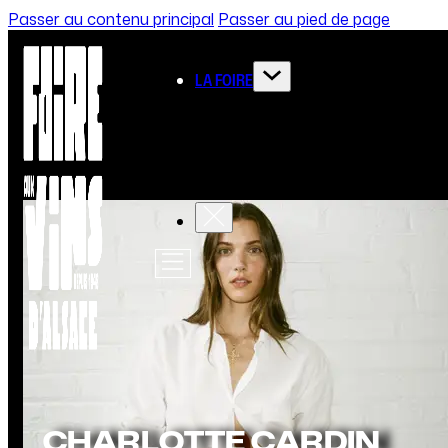
Passer au contenu principal
Passer au pied de page
LA FOIRE
Accueil
/
CHARLOTTE CARDIN - ASAF AVIDAN
5 AOÛT 2026 20H00
THÉÂTRE PLEIN A
CHARLOT
CHARLOTTE CARDIN