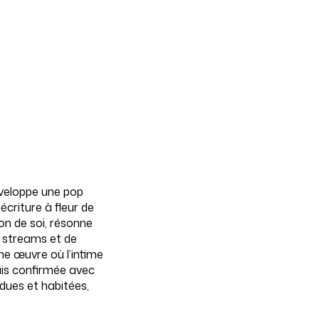
éveloppe une pop
criture à fleur de
ion de soi, résonne
de streams et de
une œuvre où l’intime
uis confirmée avec
dues et habitées,