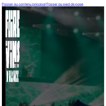
Passer au contenu principal
Passer au pied de page
Accueil
/
Balade en petit train
BALADE EN PETIT 