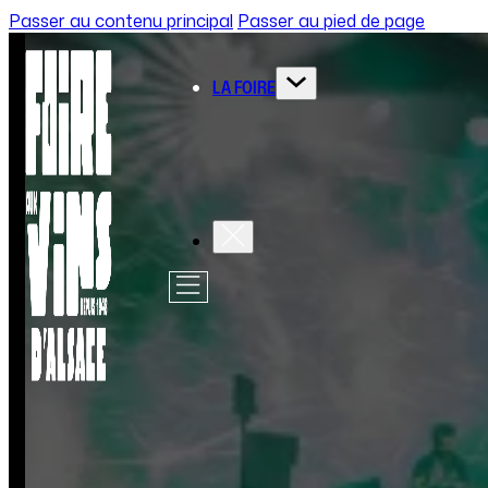
Passer au contenu principal
Passer au pied de page
LA FOIRE
Accueil
/
Espace ludique et convivial par le Grand-Est
ESPACE L
CONVIVIA