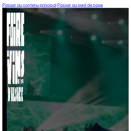
Passer au contenu principal
Passer au pied de page
Accueil
/
Julien Dore
JULIEN DORE