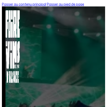
Passer au contenu principal
Passer au pied de page
Accueil
/
Afterwine avec Caroline Furstoss : un accord mets et
AFTERWINE AVEC 
VINS AUTOUR DE 