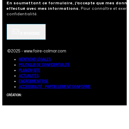
En soumettant ce formulaire, j'accepte que mes donné
effectué avec mes informations.
Pour connaître et exerc
confidentialité.
JE M'ABONNE
©2025 - www.foire-colmar.com
MENTIONS LÉGALES
POLITIQUE DE CONFIDENTIALITÉ
PLAN DU SITE
ACTUALITÉS
ENGAGEMENT RSE
ACCESSIBILITÉ : PARTIELLEMENT CONFORME
CRÉATION :